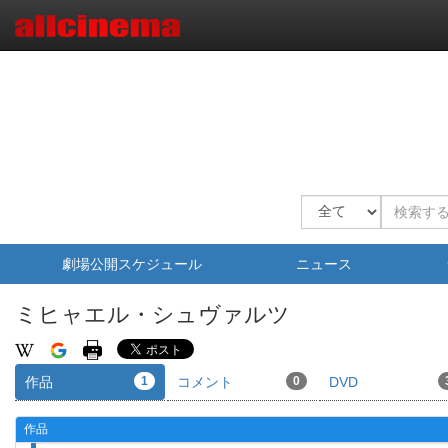
劇場公開スケジュール
ニュース
ミヒャエル・シュヴァルツ
作品
1
コメント
0
DVD
作品