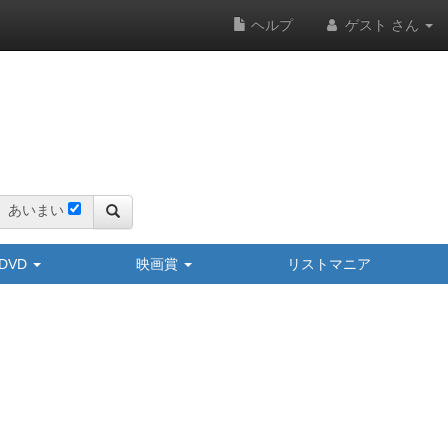
ヘルプ
ゲスト さん
あいまい
y/DVD
映画賞
リストマニア