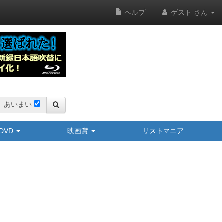
ヘルプ
ゲスト さん
あいまい
y/DVD
映画賞
リストマニア