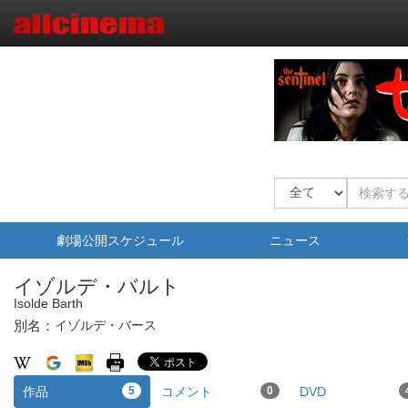
劇場公開スケジュール
ニュース
イゾルデ・バルト
Isolde Barth
別名：
イゾルデ・バース
作品
5
コメント
0
DVD