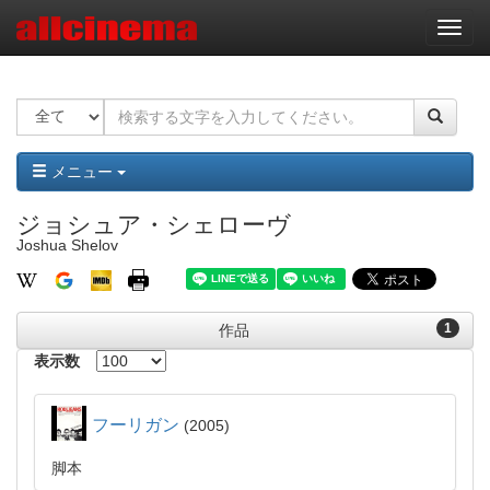
ナ
ビ
ゲ
ー
シ
ョ
ン
メニュー
ジョシュア・シェローヴ
Joshua Shelov
1
作品
表示数
フーリガン
2005
脚本