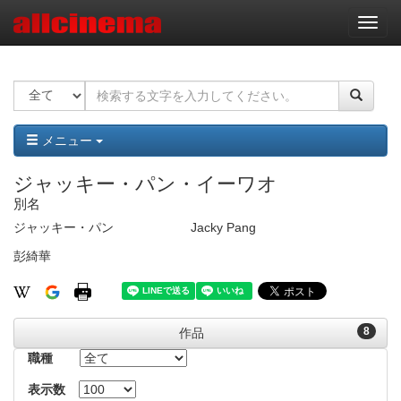
ナ
ビ
ゲ
ー
シ
ョ
ン
メニュー
ジャッキー・パン・イーワオ
別名
ジャッキー・パン
Jacky Pang
彭綺華
8
作品
職種
表示数