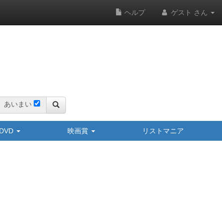
ヘルプ
ゲスト さん
あいまい
y/DVD
映画賞
リストマニア