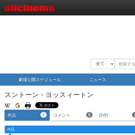
劇場公開スケジュール
ニュース
スントーン・ヨッスィートン
作品
1
コメント
0
DVD
作品