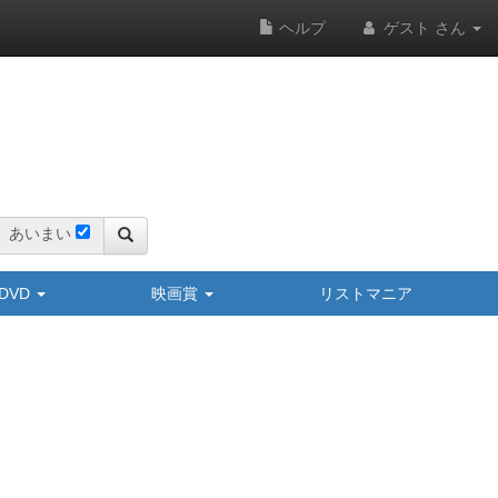
ヘルプ
ゲスト さん
あいまい
y/DVD
映画賞
リストマニア