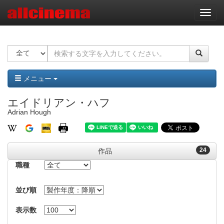
ナ
ビ
ゲ
ー
シ
ョ
ン
メニュー
エイドリアン・ハフ
Adrian Hough
24
作品
職種
並び順
表示数