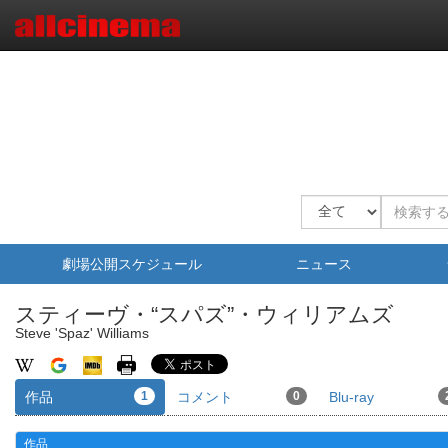
劇場公開スケジュール
ニュース
スティーヴ・“スパズ”・ウィリアムズ
Steve 'Spaz' Williams
作品
1
コメント
0
Blu-ray
作品