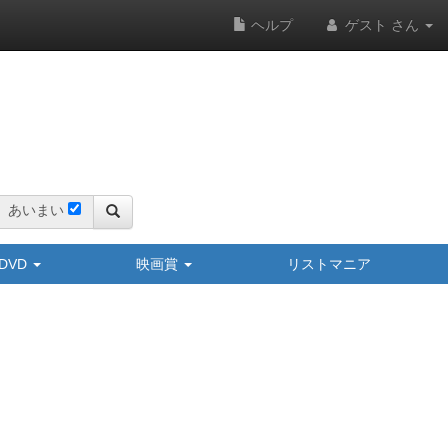
ヘルプ
ゲスト さん
あいまい
y/DVD
映画賞
リストマニア