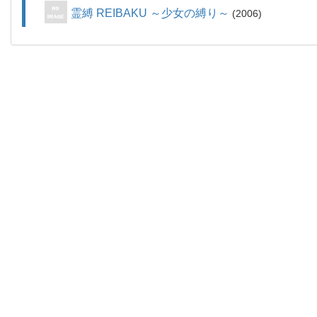
霊縛 REIBAKU ～少女の縛り～
2006