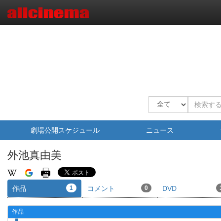
劇場公開スケジュール
ニュース
外池真由美
作品
1
コメント
0
DVD
作品