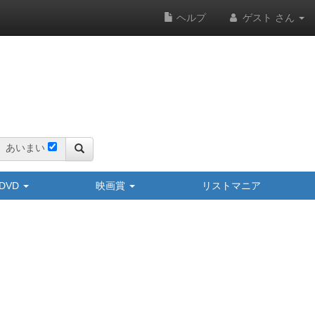
ヘルプ
ゲスト さん
あいまい
y/DVD
映画賞
リストマニア