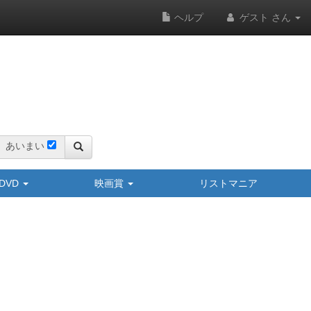
ヘルプ
ゲスト さん
あいまい
y/DVD
映画賞
リストマニア