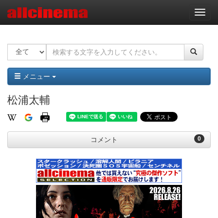
ナ
ビ
ゲ
ー
シ
ョ
ン
メニュー
松浦太輔
0
コメント