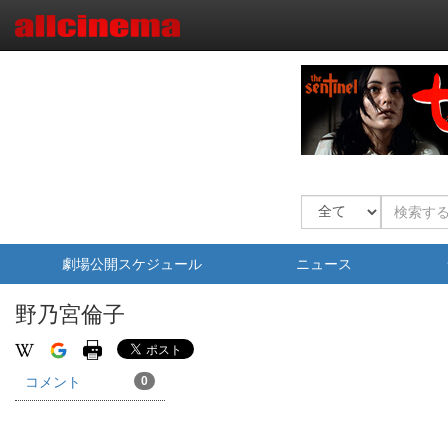
劇場公開スケジュール
ニュース
野乃宮倫子
コメント
0