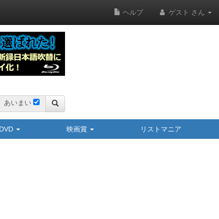
ヘルプ
ゲスト さん
あいまい
y/DVD
映画賞
リストマニア