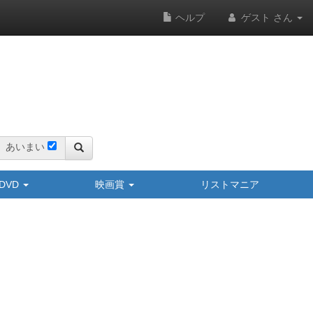
ヘルプ
ゲスト さん
あいまい
y/DVD
映画賞
リストマニア