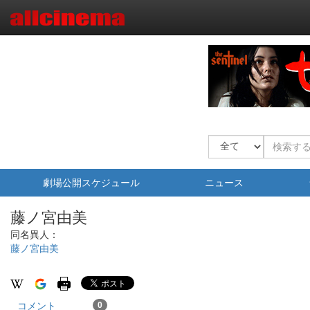
劇場公開スケジュール
ニュース
藤ノ宮由美
同名異人：
藤ノ宮由美
コメント
0