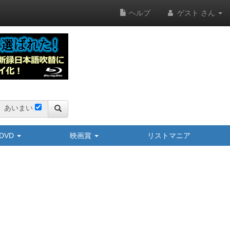
ヘルプ
ゲスト さん
あいまい
y/DVD
映画賞
リストマニア