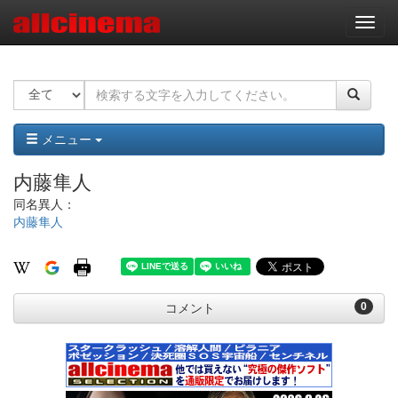
ナ
ビ
ゲ
ー
シ
ョ
ン
メニュー
内藤隼人
同名異人：
内藤隼人
0
コメント