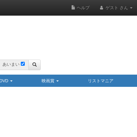
ヘルプ
ゲスト さん
あいまい
y/DVD
映画賞
リストマニア