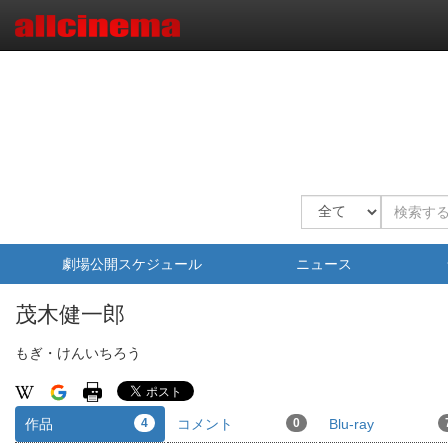
劇場公開スケジュール
ニュース
茂木健一郎
もぎ・けんいちろう
作品
4
コメント
0
Blu-ray