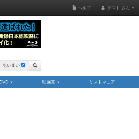
ヘルプ
ゲスト さん
あいまい
y/DVD
映画賞
リストマニア