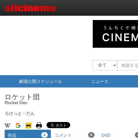
劇場公開スケジュール
ニュース
ロケット団
Rocket Dan
ろけっと・だん
作品
4
コメント
0
DVD