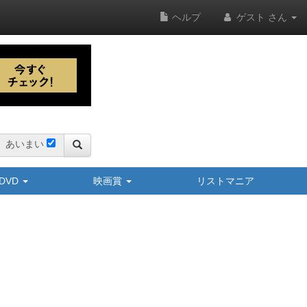
ヘルプ
ゲスト さん
あいまい
y/DVD
映画賞
リストマニア