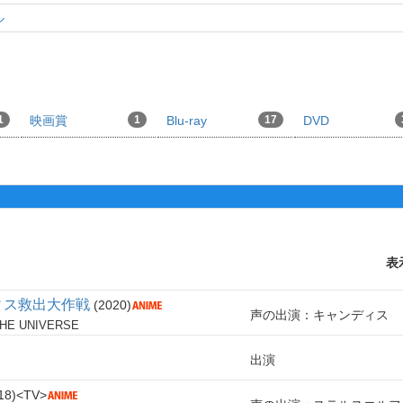
ル
1
映画賞
1
Blu-ray
17
DVD
表
ィス救出大作戦
2020
声の出演：キャンディス
THE UNIVERSE
出演
18
TV