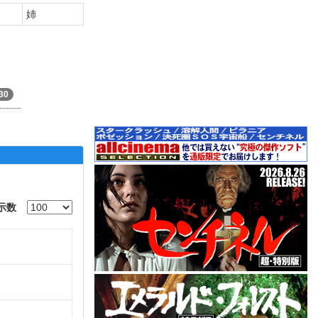
姉
30
示数