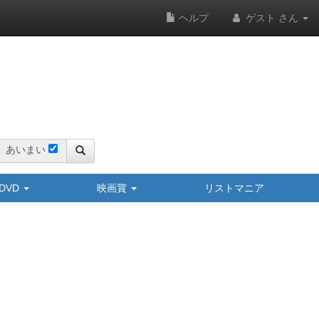
ヘルプ
ゲスト さん
あいまい
y/DVD
映画賞
リストマニア