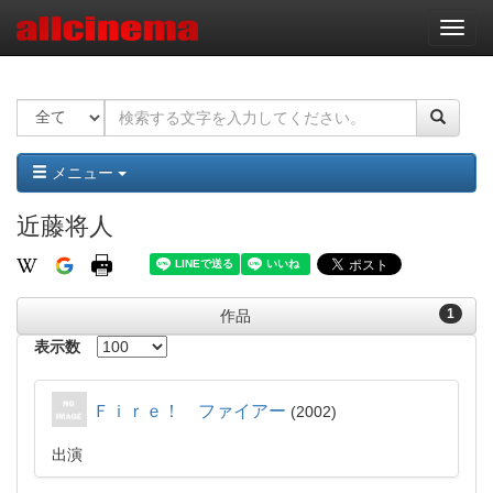
ナ
ビ
ゲ
ー
シ
ョ
ン
メニュー
近藤将人
1
作品
表示数
Ｆｉｒｅ！ ファイアー
2002
出演