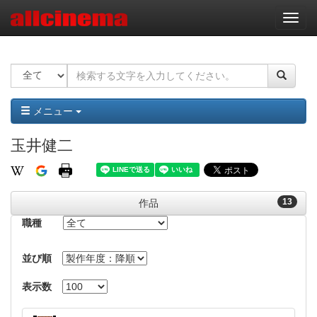
ナ
ビ
ゲ
ー
シ
ョ
ン
メニュー
玉井健二
13
作品
職種
並び順
表示数