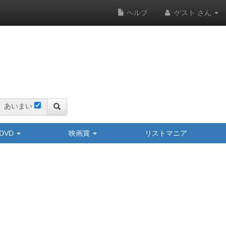
ヘルプ
ゲスト さん
あいまい
y/DVD
映画賞
リストマニア