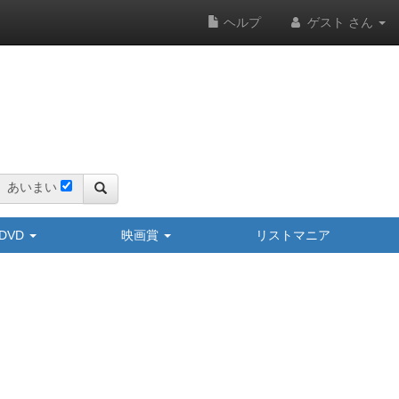
ヘルプ
ゲスト さん
あいまい
y/DVD
映画賞
リストマニア