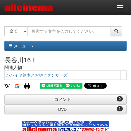
ナ
ビ
ゲ
ー
シ
ョ
ン
メニュー
長谷川16ｔ
関連人物
パパイヤ鈴木とおやじダンサーズ
0
コメント
1
DVD