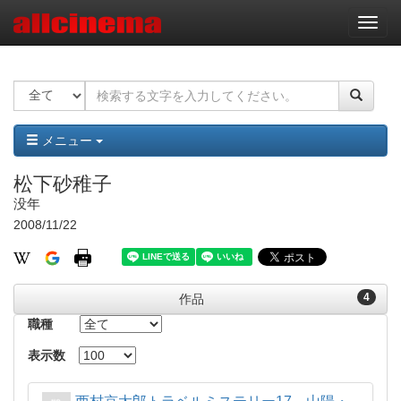
ナ
ビ
ゲ
ー
シ
ョ
ン
メニュー
松下砂稚子
没年
2008/11/22
4
作品
職種
表示数