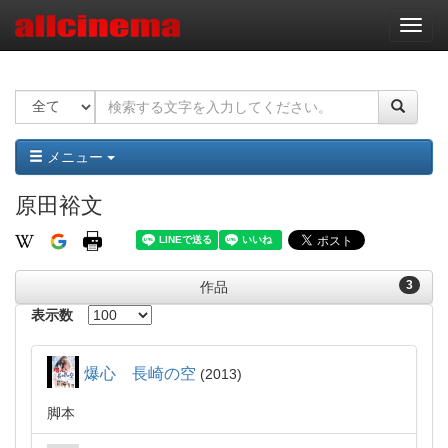
ナ
ビ
ゲ
ー
シ
ョ
ン
メニュー
原田裕文
3
作品
表示数
爆心 長崎の空
2013
脚本