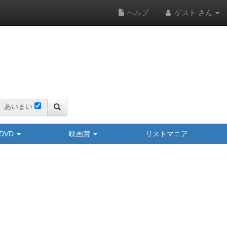
ヘルプ
ゲスト さん
あいまい
y/DVD
映画賞
リストマニア