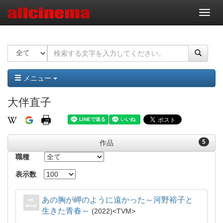
ナ
ビ
ゲ
ー
シ
ョ
ン
メニュー
大伴直子
5
作品
職種
表示数
あの胸が岬のように遠かった～河野裕子と
生きた青春～
2022
TVM