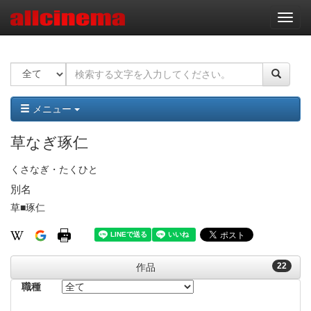
ナ
ビ
ゲ
ー
シ
ョ
ン
メニュー
草なぎ琢仁
くさなぎ・たくひと
別名
草■琢仁
22
作品
職種