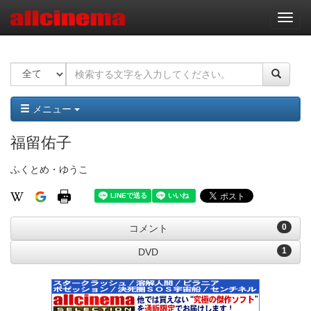
ナ
ビ
ゲ
ー
シ
ョ
ン
メニュー
福留佑子
ふくとめ・ゆうこ
0
コメント
1
DVD