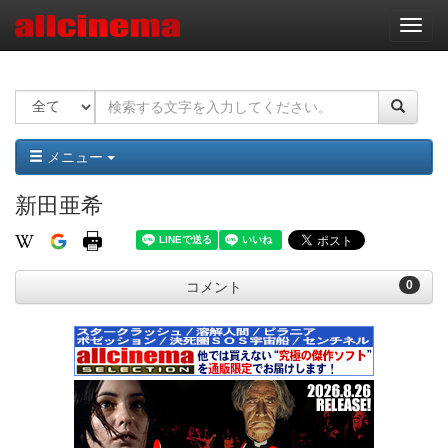
ナ
ビ
ゲ
ー
シ
ョ
ン
メニュー
新田亜希
0
コメント