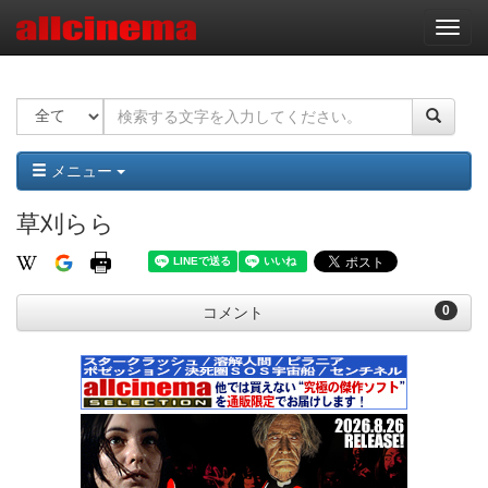
ナ
ビ
ゲ
ー
シ
ョ
ン
メニュー
草刈らら
0
コメント