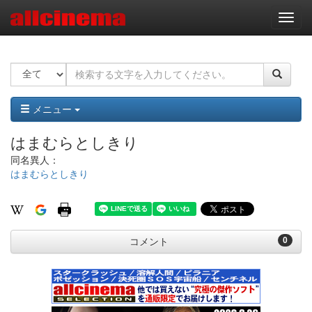
ナ
ビ
ゲ
ー
シ
ョ
ン
メニュー
はまむらとしきり
同名異人：
はまむらとしきり
0
コメント