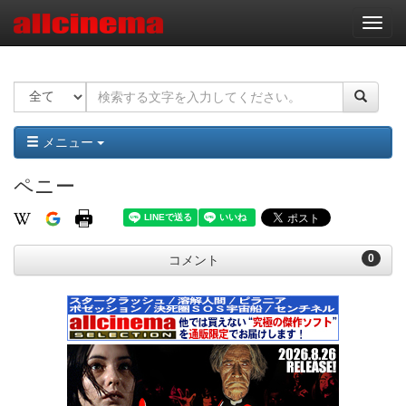
ナ
ビ
ゲ
ー
シ
ョ
ン
メニュー
ペニー
0
コメント