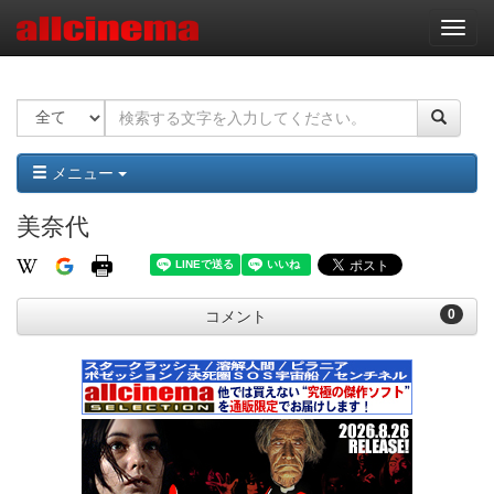
ナ
ビ
ゲ
ー
シ
ョ
ン
メニュー
美奈代
0
コメント