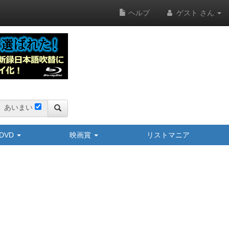
ヘルプ
ゲスト さん
あいまい
y/DVD
映画賞
リストマニア