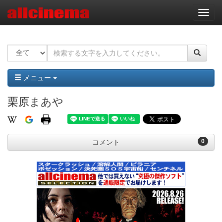
ナ
ビ
ゲ
ー
シ
ョ
ン
メニュー
栗原まあや
0
コメント