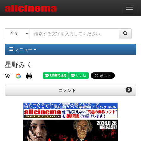
ナ
ビ
ゲ
ー
シ
ョ
ン
メニュー
星野みく
0
コメント