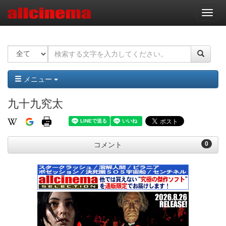
ナ
ビ
ゲ
ー
シ
ョ
ン
メニュー
九十九究太
0
コメント