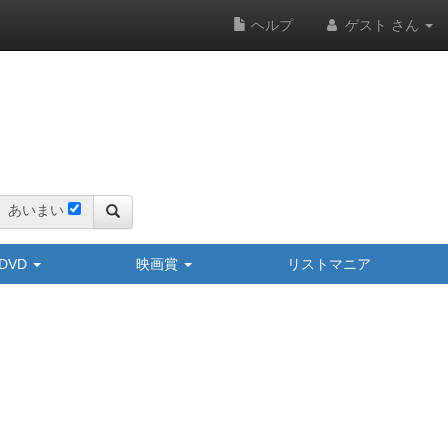
ヘルプ
ゲスト さん
あいまい
y/DVD
映画賞
リストマニア