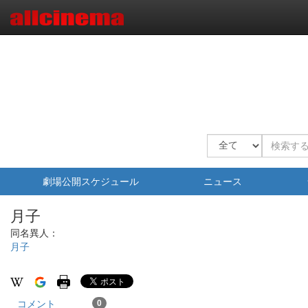
劇場公開スケジュール
ニュース
月子
同名異人：
月子
コメント
0