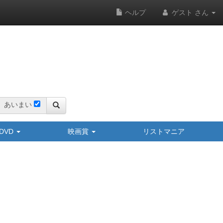
ヘルプ
ゲスト さん
あいまい
y/DVD
映画賞
リストマニア