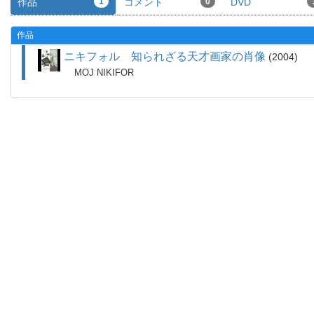
作品
1
コメント
0
DVD
作品
ニキフォル 知られざる天才画家の肖像
2004
MOJ NIKIFOR