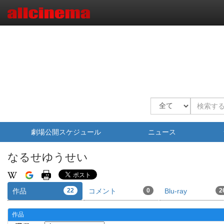
劇場公開スケジュール
ニュース
なるせゆうせい
作品
22
コメント
0
Blu-ray
2
作品