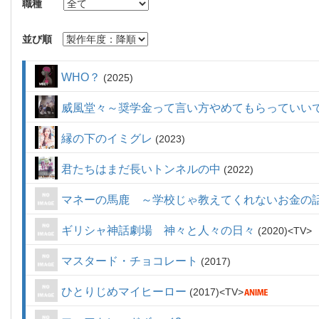
職種
並び順
WHO？
2025
威風堂々～奨学金って言い方やめてもらっていい
縁の下のイミグレ
2023
君たちはまだ長いトンネルの中
2022
マネーの馬鹿 ～学校じゃ教えてくれないお金の
ギリシャ神話劇場 神々と人々の日々
2020
TV
マスタード・チョコレート
2017
ひとりじめマイヒーロー
2017
TV