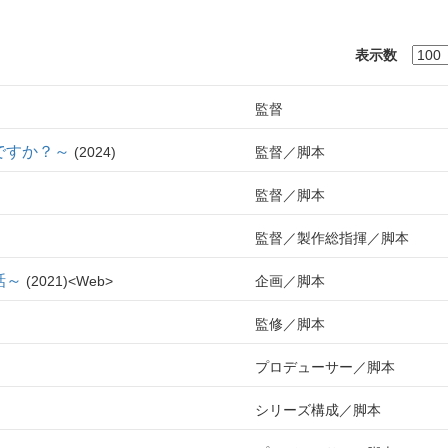
表示数
監督
ですか？～
2024
監督
脚本
監督
脚本
監督
製作総指揮
脚本
話～
2021
Web
企画
脚本
監修
脚本
プロデューサー
脚本
シリーズ構成
脚本