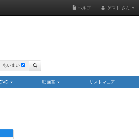
ヘルプ
ゲスト さん
あいまい
y/DVD
映画賞
リストマニア