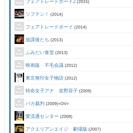
フェアトレードボーイ2
2015
ソフテン！
2014
フェアトレードボーイ
2014
放課後たち
2013
ふみだい食堂
2013
映画版 不毛会議
2012
東京無印女子物語
2012
特命女子アナ 並野容子
2009
バカ裁判
2009
OV
愛流通センター
2008
アクエリアンエイジ 劇場版
2007