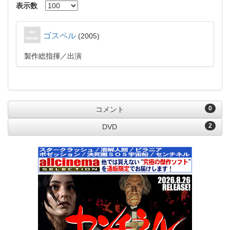
表示数
ゴスペル
2005
製作総指揮
出演
0
コメント
2
DVD