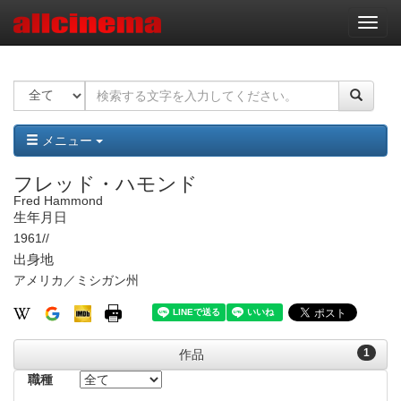
ナ
ビ
ゲ
ー
シ
ョ
ン
メニュー
フレッド・ハモンド
Fred Hammond
生年月日
1961//
出身地
アメリカ／ミシガン州
1
作品
職種