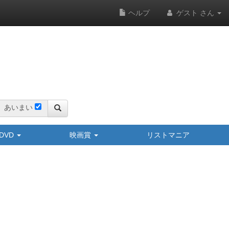
ヘルプ
ゲスト さん
あいまい
y/DVD
映画賞
リストマニア