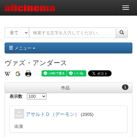
ナ
ビ
ゲ
ー
シ
ョ
ン
メニュー
ヴァズ・アンダース
1
作品
表示数
アサルトＤ（デーモン）
2005
出演