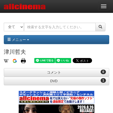
ナ
ビ
ゲ
ー
シ
ョ
ン
メニュー
津川哲夫
0
コメント
1
DVD