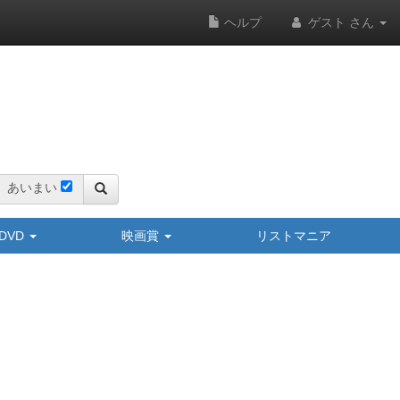
ヘルプ
ゲスト さん
あいまい
y/DVD
映画賞
リストマニア