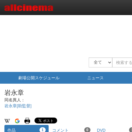
劇場公開スケジュール
ニュース
岩永章
同名異人：
岩永章[助監督]
作品
1
コメント
0
DVD