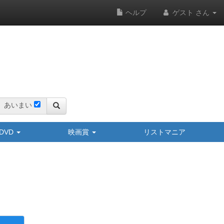
ヘルプ
ゲスト さん
あいまい
y/DVD
映画賞
リストマニア