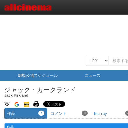
劇場公開スケジュール
ニュース
ジャック・カークランド
Jack Kirkland
作品
7
コメント
0
Blu-ray
作品