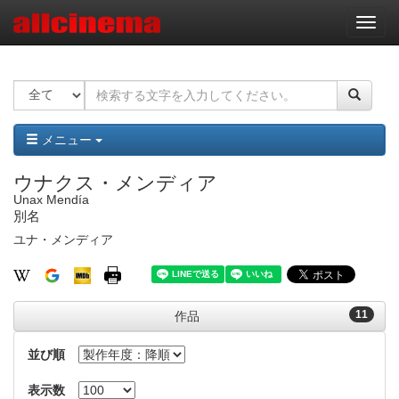
ナ
ビ
ゲ
ー
シ
ョ
ン
メニュー
ウナクス・メンディア
Unax Mendía
別名
ユナ・メンディア
11
作品
並び順
表示数