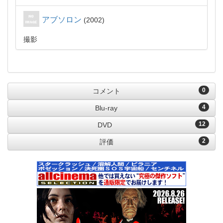
アブソロン
2002
撮影
0
コメント
4
Blu-ray
12
DVD
2
評価