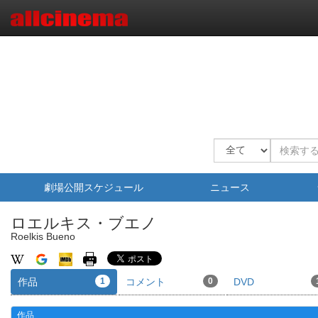
劇場公開スケジュール
ニュース
ロエルキス・ブエノ
Roelkis Bueno
作品
1
コメント
0
DVD
作品