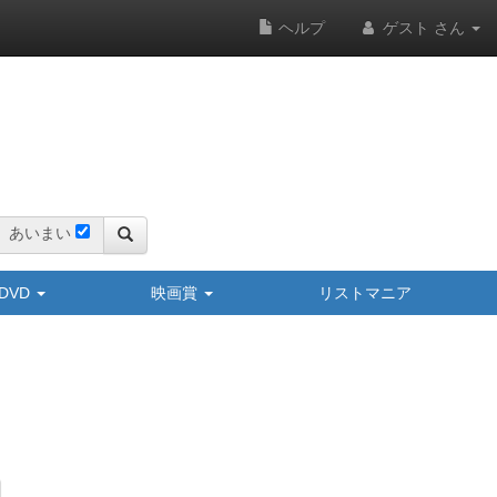
ヘルプ
ゲスト さん
あいまい
y/DVD
映画賞
リストマニア